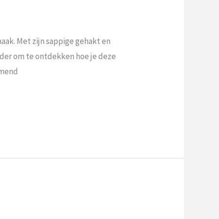
ak.​ Met​ zijn sappige gehakt en
erder om te ontdekken hoe je deze
armend