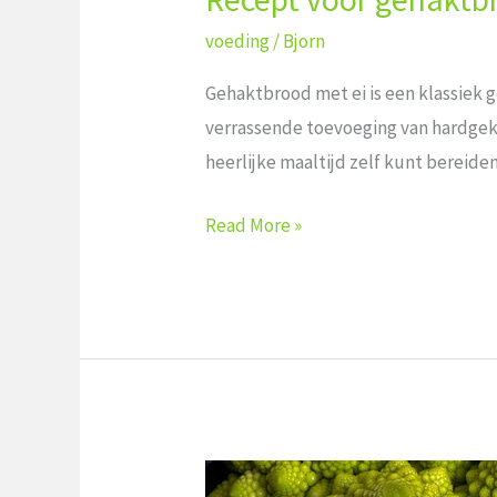
voeding
/
Bjorn
Gehaktbrood met ei is een klassiek g
verrassende​ toevoeging​ van hardgek
heerlijke⁢ maaltijd ⁢zelf kunt ​berei
Read More »
Hoe