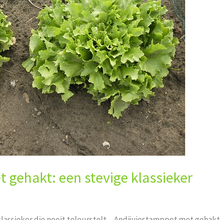
 gehakt: een stevige klassieker
assieker die‍ nooit teleurstelt – Andijviestamppot met‌ gehakt.‌ D