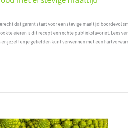
erecht dat garant staat voor ​een stevige maaltijd boordevol sma
ookte eieren is dit recept een echte⁤ publieksfavoriet. Lees v
den en⁢ jezelf en ⁤je geliefden kunt verwennen met een hartverw