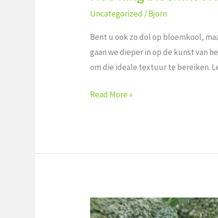
Uncategorized
/
Bjorn
Bent u ook zo dol op bloemkool, maar⁣
gaan‌ we dieper in op de kunst van​ h
⁤om die ideale textuur te ​bereiken. L
Read More »
Wat