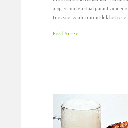
jong en​ oud en staat garant voor een
Lees ‍snel verder en ontdek het recep
Read More »
Recept
voor
gehaktbrood
met