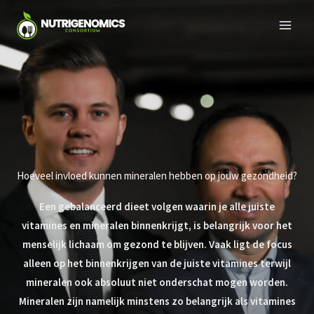
Skip
to
content
Hoeveel invloed kunnen mineralen hebben op jouw gezondheid?
Een gebalanceerd dieet volgen waarin je alle juiste
vitamines en mineralen binnenkrijgt, is belangrijk voor het
menselijk lichaam om gezond te blijven. Vaak ligt de focus
alleen op het binnenkrijgen van de juiste vitamines terwijl
mineralen ook absoluut niet onderschat mogen worden.
Mineralen zijn namelijk minstens zo belangrijk als vitamines