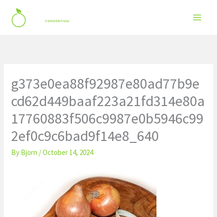
Skip
to
content
g373e0ea88f92987e80ad77b9e
cd62d449baaf223a21fd314e80a
17760883f506c9987e0b5946c99
2ef0c9c6bad9f14e8_640
By
Bjorn
/
October 14, 2024